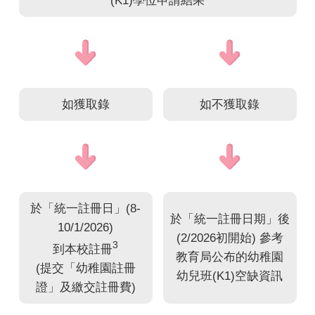
(K1)學位申請結果
如獲取錄
如不獲取錄
於「統一註冊日」(8-
於「統一註冊日期」後
10/1/2026)
(2/2026初開始) 參考
3
到本校註冊
教育局公布的幼稚園
(提交「幼稚園註冊
幼兒班(K1)空缺資訊
證」及繳交註冊費)