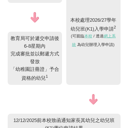
本校處理2026/27學年
2
幼兒班(K1)入學申請
(可親臨
本校
/ 透過
網上系
教育局可於遞交申請後
統
為幼兒辦理入學申請)
6-8星期內
完成審批並以郵遞方式
發放
「幼稚園註冊證」予合
1
資格的幼兒
12/12/2025前本校致函通知家長其幼兒之幼兒班